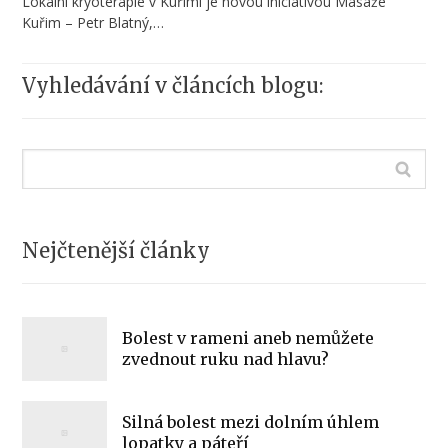
Lokální kryoterapie v Kuřimi je novou iniciativou Masáže
Kuřim – Petr Blatný,…
Vyhledávání v článcích blogu:
Nejčtenější články
Bolest v rameni aneb nemůžete
zvednout ruku nad hlavu?
Silná bolest mezi dolním úhlem
lopatky a páteří