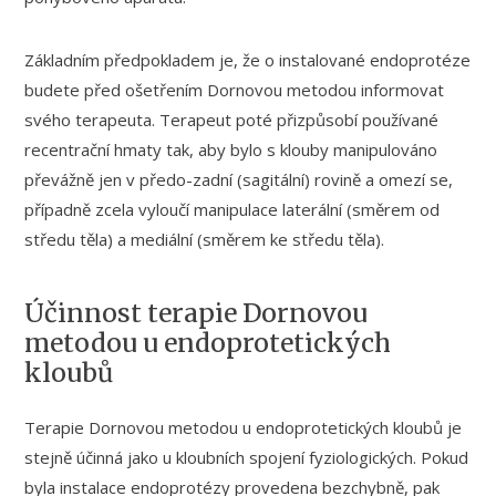
Základním předpokladem je, že o instalované endoprotéze
budete před ošetřením Dornovou metodou informovat
svého terapeuta. Terapeut poté přizpůsobí používané
recentrační hmaty tak, aby bylo s klouby manipulováno
převážně jen v předo-zadní (sagitální) rovině a omezí se,
případně zcela vyloučí manipulace laterální (směrem od
středu těla) a mediální (směrem ke středu těla).
Účinnost terapie Dornovou
metodou u endoprotetických
kloubů
Terapie Dornovou metodou u endoprotetických kloubů je
stejně účinná jako u kloubních spojení fyziologických. Pokud
byla instalace endoprotézy provedena bezchybně, pak