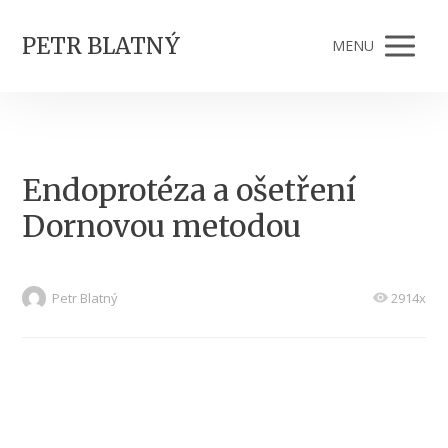
PETR BLATNÝ
MENU
Endoprotéza a ošetření
Dornovou metodou
Petr Blatný
2914x