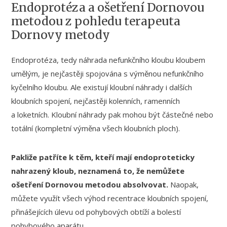
Endoprotéza a ošetření Dornovou
metodou z pohledu terapeuta
Dornovy metody
Endoprotéza, tedy náhrada nefunkčního kloubu kloubem
umělým, je nejčastěji spojována s výměnou nefunkčního
kyčelního kloubu. Ale existují kloubní náhrady i dalších
kloubních spojení, nejčastěji kolenních, ramenních
a loketních. Kloubní náhrady pak mohou být částečné nebo
totální (kompletní výměna všech kloubních ploch).
Pakliže patříte k těm, kteří mají endoproteticky
nahrazený kloub, neznamená to, že nemůžete
ošetření Dornovou metodou absolvovat.
Naopak,
můžete využít všech výhod recentrace kloubních spojení,
přinášejících úlevu od pohybových obtíží a bolestí
pohybového aparátu.