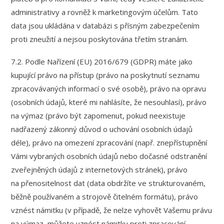
administrativy a rovněž k marketingovým účelům. Tato
data jsou ukládána v databázi s přísným zabezpečením
proti zneužití a nejsou poskytována třetím stranám.
7.2. Podle Nařízení (EU) 2016/679 (GDPR) máte jako
kupující právo na přístup (právo na poskytnutí seznamu
zpracovávaných informací o své osobě), právo na opravu
(osobních údajů, které mi nahlásíte, že nesouhlasí), právo
na výmaz (právo být zapomenut, pokud neexistuje
nadřazený zákonný důvod o uchování osobních údajů
déle), právo na omezení zpracování (např. znepřístupnění
Vámi vybraných osobních údajů nebo dočasné odstranění
zveřejněných údajů z internetových stránek), právo
na přenositelnost dat (data obdržíte ve strukturovaném,
běžně používaném a strojově čitelném formátu), právo
vznést námitku (v případě, že nelze vyhovět Vašemu právu
na výmaz, můžete vznést námitku proti zpracování