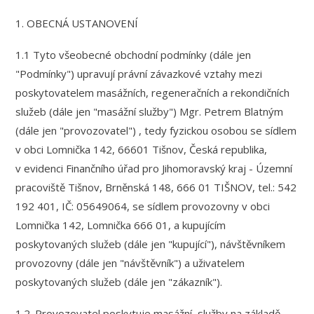
1. OBECNÁ USTANOVENÍ
1.1 Tyto všeobecné obchodní podmínky (dále jen
"Podmínky") upravují právní závazkové vztahy mezi
poskytovatelem masážních, regeneračních a rekondičních
služeb (dále jen "masážní služby") Mgr. Petrem Blatným
(dále jen "provozovatel") , tedy fyzickou osobou se sídlem
v obci Lomnička 142, 66601 Tišnov, Česká republika,
v evidenci Finančního úřad pro Jihomoravský kraj - Územní
pracoviště Tišnov, Brněnská 148, 666 01 TIŠNOV, tel.: 542
192 401, IČ: 05649064, se sídlem provozovny v obci
Lomnička 142, Lomnička 666 01, a kupujícím
poskytovaných služeb (dále jen "kupující"), návštěvníkem
provozovny (dále jen "návštěvník") a uživatelem
poskytovaných služeb (dále jen "zákazník").
1.2. Provozovatel poskytuje masážní služby na základě