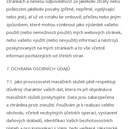
stránkách a nenesu odpovědnost za jakékoliv ztráty nebo
poškození jakékoliv povahy (přímé, nepřímé, vyplývající
nebo jiné), ať už ve vztahu ke smlouvě, přečinu nebo jiným
způsobem, které mohou vzniknout jako výsledek vašeho
použití (nebo nemožnosti použití) mých webových stránek,
nebo vašeho využití (nebo nevyužití) informací a nástrojů
poskytovaných na mých stránkách a to vše včetně
informací pocházejících od třetích stran.
7. OCHRANA OSOBNÍCH ÚDAJŮ
7.1. Jako provozovatel masážních služeb plně respektuji
důvěrný charakter vašich dat, která mi při objednávce
masážních služeb poskytujete. Data jsou zabezpečena
a chráněna proti zneužití. Používám je k realizaci celého
obchodu, včetně nezbytných účetních operací, vystavení
daňových dokladů, identifikaci Vašich bezhotovostních
plateb a pro komunikaci s Vámi, tedy veškeré zákaznické