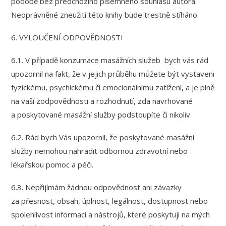
podobě bez předchozího písemného souhlasu autora.
Neoprávněné zneužití této knihy bude trestně stíháno.
6. VYLOUČENÍ ODPOVĚDNOSTI
6.1. V případě konzumace masážních služeb bych vás rád
upozornil na fakt, že v jejich průběhu můžete být vystaveni
fyzickému, psychickému či emocionálnímu zatížení, a je plně
na vaší zodpovědnosti a rozhodnutí, zda navrhované
a poskytované masážní služby podstoupíte či nikoliv.
6.2. Rád bych Vás upozornil, že poskytované masážní
služby nemohou nahradit odbornou zdravotní nebo
lékařskou pomoc a péči.
6.3. Nepřijímám žádnou odpovědnost ani závazky
za přesnost, obsah, úplnost, legálnost, dostupnost nebo
spolehlivost informací a nástrojů, které poskytuji na mých