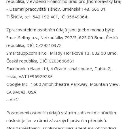
republika, v evidenci Finančního úřad pro Jihomoravský kraj
- Územní pracoviště Tišnov, Brněnská 148, 666 01
TIŠNOV, tel.: 542 192 401, IČ: 05649064.
Zpracovatelem osobních údajů jsou (nebo mohou být):
SmartSelling a.s., Netroufalky 797/5, 625 00 Brno, Česká
republika, DIČ: CZ29210372
Smartsupp.com s.r.o., Milady Horákové 13, 602 00 Brno,
Česká republika, DIČ: CZ03668681
Facebook Ireland Ltd, 4 Grand canal square, Dublin 2,
Irsko, VAT IE9692928F
Google Inc., 1600 Amphitheatre Parkway, Mountain View,
CA 94043, USA
a další.
Postoupení osobních údajů státním zařízením a úřadům
následuje jen v rámci závazných právních předpisů.
Moji zaměstnanci, spolupracovníci, agentury, obchodníci