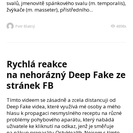
svalů, jmenovitě spánkového svalu (m. temporalis),
žvýkače (m. masseter), přístředního...
Petr Blatný
4898x
Rychlá reakce
na nehorázný Deep Fake ze
stránek FB
Tímto videem se zásadně a zcela distancuji od
Deep Fake videa, které využívá mé osoby a mého
hlasu k propagaci nesmyslného receptu na různé
problémy pohybového aparátu, který nabádá
uživatele ke kliknutí na odkaz, jenž je směřuje
na nákup preparátu OstyHealth. Nejsem s tímto