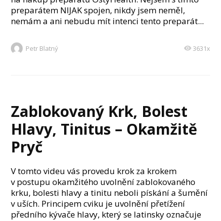
preparátem NIJAK spojen, nikdy jsem neměl,
nemám a ani nebudu mít intenci tento preparát...
Petr Blatný
3631x
Zablokovaný Krk, Bolest
Hlavy, Tinitus – Okamžitě
Pryč
V tomto videu vás provedu krok za krokem
v postupu okamžitého uvolnění zablokovaného
krku, bolesti hlavy a tinitu neboli pískání a šumění
v uších. Principem cviku je uvolnění přetížení
předního kývače hlavy, který se latinsky označuje