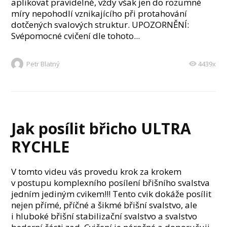
aplikovat pravidelně, vždy však jen do rozumné
míry nepohodlí vznikajícího při protahování
dotčených svalových struktur. UPOZORNĚNÍ:
Svépomocné cvičení dle tohoto...
Petr Blatný
4439x
Jak posílit břicho ULTRA
RYCHLE
V tomto videu vás provedu krok za krokem
v postupu komplexního posílení břišního svalstva
jedním jediným cvikem!!! Tento cvik dokáže posílit
nejen přímé, příčné a šikmé břišní svalstvo, ale
i hluboké břišní stabilizační svalstvo a svalstvo