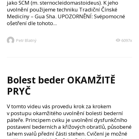
jako SCM (m. sternocleidomastoideus). K jeho
uvolnění použijeme techniku Tradiční Čínské
Medicíny – Gua Sha. UPOZORNĚNÍ: Svépomocné
ošetření dle tohoto...
Petr Blatný
6097x
Bolest beder OKAMŽITĚ
PRYČ
V tomto videu vás provedu krok za krokem
v postupu okamžitého uvolnění bolesti bederní
páteře. Principem cviku je uvolnění dysfunkčního
postavení bederních a křížových obratlů, působené
tahem svalů přední části stehen. Cvičení je možné