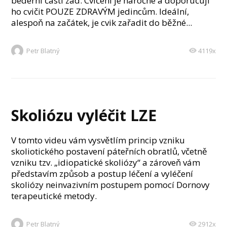
bederní části zad. Cvičení je náročné a doporučuji
ho cvičit POUZE ZDRAVÝM jedincům. Ideální,
alespoň na začátek, je cvik zařadit do běžné...
Petr Blatný
4119x
Skoliózu vyléčit LZE
V tomto videu vám vysvětlím princip vzniku
skoliotického postavení páteřních obratlů, včetně
vzniku tzv. „idiopatické skoliózy“ a zároveň vám
představím způsob a postup léčení a vyléčení
skoliózy neinvazivním postupem pomocí Dornovy
terapeutické metody.
Petr Blatný
2912x