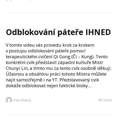
Odblokování páteře IHNED
V tomto videu vás provedu krok za krokem
v postupu odblokování páteře pomocí
terapeutického cvičení Qi Gong (Či – Kung). Tento
konkrétní cvik představil západní kultuře Mistr
Chunyi Lin, a tímto mu za tento cvik osobně děkuji.
Úžasnou a obsáhlou práci tohoto Mistra můžete
najít samozřejmě i na YT. Představovaný cvik
dokáže odblokovat nejen faktické bloky...
Petr Blatný
2655x