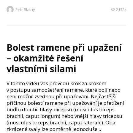
Petr Blatný
2132x
Bolest ramene při upažení
– okamžité řešení
vlastními silami
V tomto videu vás provedu krok za krokem
v postupu samoošetření ramene, které bolí nebo
není možné zvednou při upažování. Nejčastější
příčinou bolestí ramene při upažování je přetížení
buďto dlouhé hlavy bicepsu (musculus biceps
brachii, caput longum) nebo vnější hlavy tricepsu
(musculus triceps brachii, caput laterale). Oba
zkrácené svaly lze poměrně jednoduše...