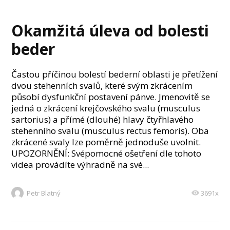
Okamžitá úleva od bolesti
beder
Častou příčinou bolestí bederní oblasti je přetížení
dvou stehenních svalů, které svým zkrácením
působí dysfunkční postavení pánve. Jmenovitě se
jedná o zkrácení krejčovského svalu (musculus
sartorius) a přímé (dlouhé) hlavy čtyřhlavého
stehenního svalu (musculus rectus femoris). Oba
zkrácené svaly lze poměrně jednoduše uvolnit.
UPOZORNĚNÍ: Svépomocné ošetření dle tohoto
videa provádíte výhradně na své...
Petr Blatný
3691x