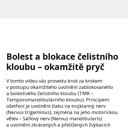
Bolest a blokace čelistního
kloubu – okamžitě pryč
V tomto videu vás provedu krok za krokem
v postupu okamžitého uvolnění zablokovaného
a bolestivého čelistního kloubu (TMK –
Temporomandibulárního kloubu). Principem
ošetření je uvolnění tlaku na trojklanný nerv
(Nervus trigeminus), zejména na jeho motorickou
větev – Sáňový nerv (Nervus mandibularis)
a uvolnění zkrácených a přetížených žvýkacích