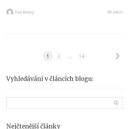
Petr Blatný
3367x
1
2
…
14
Vyhledávání v článcích blogu:
Nejčtenější články