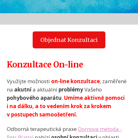
Objednat Konzultaci
Konzultace On-line
Využijte možnosti
on-line konzultace
, zaměřené
na
akutní
a aktuální
problémy
Vašeho
pohybového aparátu
.
Umíme aktivně pomoci
i na dálku, a to vedením krok za krokem
v postupech samoošetření.
Odborná terapeutická praxe
Dornova metoda -
Petr Blatný
nabízí
osobní konzultaci
v oblasti