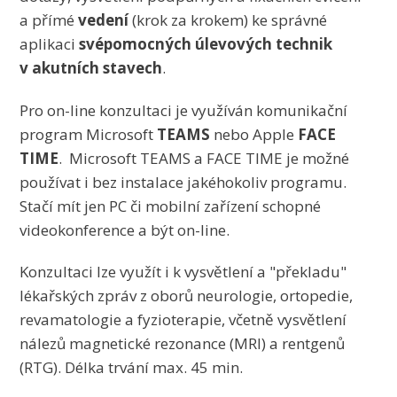
a přímé
vedení
(krok za krokem) ke správné
aplikaci
svépomocných úlevových technik
v akutních stavech
.
Pro on-line konzultaci je využíván komunikační
program Microsoft
TEAMS
nebo Apple
FACE
TIME
. Microsoft TEAMS a FACE TIME je možné
používat i bez instalace jakéhokoliv programu.
Stačí mít jen PC či mobilní zařízení schopné
videokonference a být on-line.
Konzultaci lze využít i k vysvětlení a "překladu"
lékařských zpráv z oborů neurologie, ortopedie,
revamatologie a fyzioterapie, včetně vysvětlení
nálezů magnetické rezonance (MRI) a rentgenů
(RTG). Délka trvání max. 45 min.