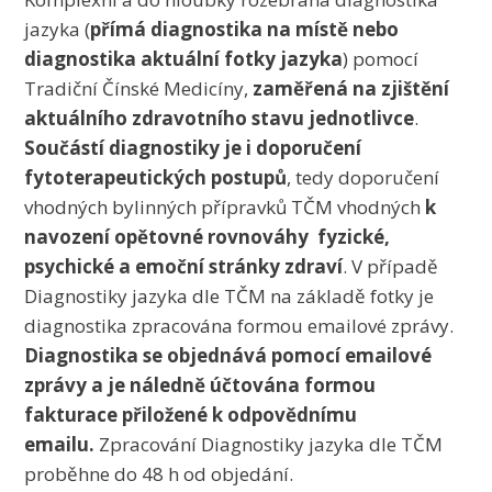
jazyka (
přímá diagnostika na místě nebo
diagnostika aktuální fotky jazyka
) pomocí
Tradiční Čínské Medicíny,
zaměřená na zjištění
aktuálního zdravotního stavu jednotlivce
.
Součástí diagnostiky je i doporučení
fytoterapeutických postupů
, tedy doporučení
vhodných bylinných přípravků TČM vhodných
k
navození opětovné rovnováhy fyzické,
psychické a emoční stránky zdraví
. V případě
Diagnostiky jazyka dle TČM na základě fotky je
diagnostika zpracována formou emailové zprávy.
Diagnostika se objednává pomocí emailové
zprávy a je náledně účtována formou
fakturace přiložené k odpovědnímu
emailu.
Zpracování Diagnostiky jazyka dle TČM
proběhne do 48 h od objedání.