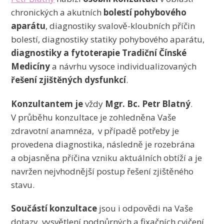
chronických a akutních
bolestí pohybového
aparátu
, diagnostiky svalově-kloubních příčin
bolestí, diagnostiky statiky pohybového aparátu,
diagnostiky a fytoterapie Tradiční Čínské
Medicíny
a návrhu vysoce individualizovaných
řešení zjištěných dysfunkcí
.
Konzultantem je
vždy
Mgr. Bc. Petr Blatný
.
V průběhu konzultace je zohledněna Vaše
zdravotní anamnéza, v případě potřeby je
provedena diagnostika, následně je rozebrána
a objasněna příčina vzniku aktuálních obtíží a je
navržen nejvhodnější postup řešení zjištěného
stavu.
Součástí konzultace
jsou i odpovědi na Vaše
dotazy, vysvětlení podpůrných a fixačních cvičení