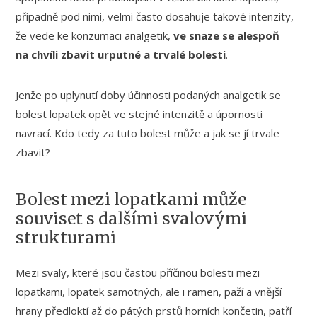
případně pod nimi, velmi často dosahuje takové intenzity,
že vede ke konzumaci analgetik,
ve snaze se alespoň
na chvíli zbavit urputné a trvalé bolesti
.
Jenže po uplynutí doby účinnosti podaných analgetik se
bolest lopatek opět ve stejné intenzitě a úpornosti
navrací. Kdo tedy za tuto bolest může a jak se jí trvale
zbavit?
Bolest mezi lopatkami může
souviset s dalšími svalovými
strukturami
Mezi svaly, které jsou častou příčinou bolesti mezi
lopatkami, lopatek samotných, ale i ramen, paží a vnější
hrany předloktí až do pátých prstů horních končetin, patří