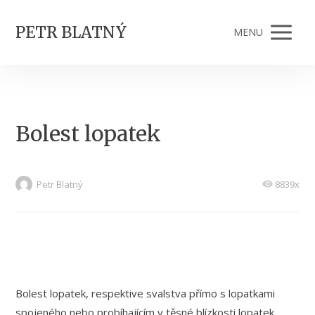
PETR BLATNÝ
MENU
Bolest lopatek
Petr Blatný
8839x
Bolest lopatek, respektive svalstva přímo s lopatkami
spojeného nebo probíhajícím v těsné blízkosti lopatek,