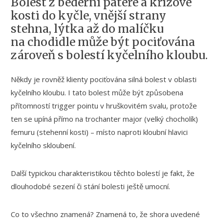
Bolest z bederní páteře a křížové
kosti do kyčle, vnější strany
stehna, lýtka až do malíčku
na chodidle může být pociťována
zároveň s bolestí kyčelního kloubu.
Někdy je rovněž klienty pociťována silná bolest v oblasti
kyčelního kloubu. I tato bolest může být způsobena
přítomností trigger pointu v hruškovitém svalu, protože
ten se upíná přímo na trochanter major (velký chocholík)
femuru (stehenní kosti) – místo naproti kloubní hlavici
kyčelního skloubení.
Další typickou charakteristikou těchto bolestí je fakt, že
dlouhodobé sezení či stání bolesti ještě umocní.
Co to všechno znamená? Znamená to, že shora uvedené