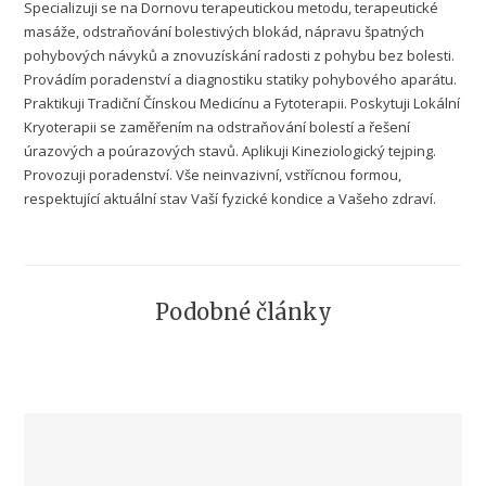
Specializuji se na Dornovu terapeutickou metodu, terapeutické
masáže, odstraňování bolestivých blokád, nápravu špatných
pohybových návyků a znovuzískání radosti z pohybu bez bolesti.
Provádím poradenství a diagnostiku statiky pohybového aparátu.
Praktikuji Tradiční Čínskou Medicínu a Fytoterapii. Poskytuji Lokální
Kryoterapii se zaměřením na odstraňování bolestí a řešení
úrazových a poúrazových stavů. Aplikuji Kineziologický tejping.
Provozuji poradenství. Vše neinvazivní, vstřícnou formou,
respektující aktuální stav Vaší fyzické kondice a Vašeho zdraví.
Podobné články