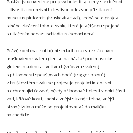
Pakliže jsou uvedené projevy bolesti spojeny s extrémní
citlivostí a intenzivní bolestivou odezvou při stlačení
musculus piriformis (hruškovitý sval), jedná se o projev
silného zkrácení tohoto svalu, které je většinou spojené
s utlačením nervus ischiadicus (sedací nerv).
Právě kombinace utlačení sedacího nervu zkráceným
hruškovitým svalem (ten se nachází až pod musculus
gluteus maximus – velkým hýžďovým svalem)
s přítomností spoušťových bodů (trigger pointů)
v hruškovitém svalu se projevuje projekcí intenzivní
a ochromující řezavé, někdy až bodavé bolesti v dolní části
zad, křížové kosti, zadní a vnější straně stehna, vnější
straně lýtka a může se projektovat až do malíčku
na chodidle.