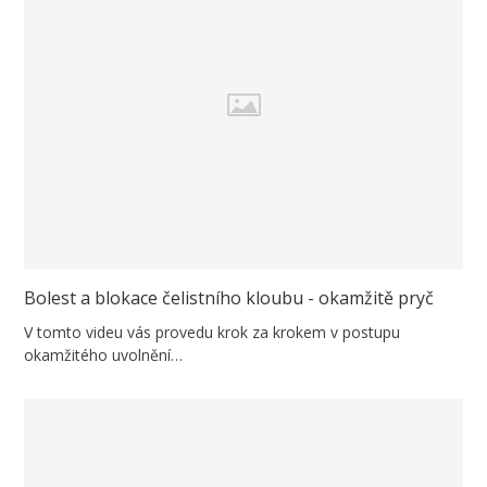
Bolest a blokace čelistního kloubu - okamžitě pryč
V tomto videu vás provedu krok za krokem v postupu
okamžitého uvolnění…