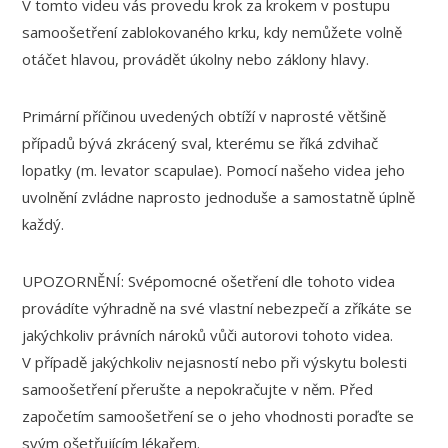
V tomto videu vás provedu krok za krokem v postupu
samoošetření zablokovaného krku, kdy nemůžete volně
otáčet hlavou, provádět úkolny nebo záklony hlavy.
Primární příčinou uvedených obtíží v naprosté většině
případů bývá zkrácený sval, kterému se říká zdvihač
lopatky (m. levator scapulae). Pomocí našeho videa jeho
uvolnění zvládne naprosto jednoduše a samostatně úplně
každý.
UPOZORNĚNÍ: Svépomocné ošetření dle tohoto videa
provádíte výhradně na své vlastní nebezpečí a zříkáte se
jakýchkoliv právních nároků vůči autorovi tohoto videa.
V případě jakýchkoliv nejasností nebo při výskytu bolesti
samoošetření přerušte a nepokračujte v něm. Před
započetím samoošetření se o jeho vhodnosti poraďte se
svým ošetřujícím lékařem.