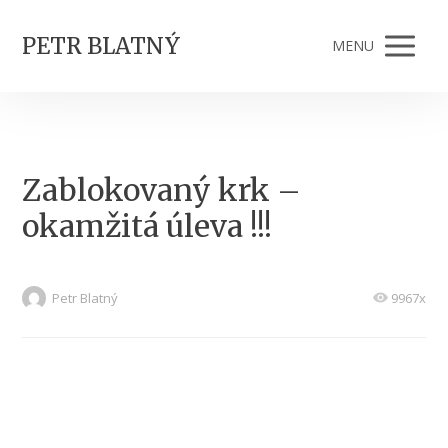
PETR BLATNÝ
MENU
Zablokovaný krk –
okamžitá úleva !!!
Petr Blatný
9967x