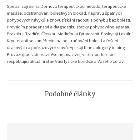
Specializuji se na Dornovu terapeutickou metodu, terapeutické
masáže, odstraňování bolestivých blokád, nápravu špatných
pohybových návyků a znovuzískání radosti z pohybu bez bolesti.
Provádím poradenství a diagnostiku statiky pohybového aparátu.
Praktikuji Tradiční Čínskou Medicínu a Fytoterapii. Poskytuji Lokální
Kryoterapii se zaměřením na odstraňování bolestí a řešení
úrazových a poúrazových stavů. Aplikuji Kineziologický tejping.
Provozuji poradenství. Vše neinvazivní, vstřícnou formou,
respektující aktuální stav Vaší fyzické kondice a Vašeho zdraví.
Podobné články