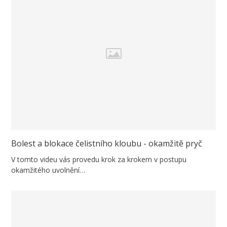
Bolest a blokace čelistního kloubu - okamžitě pryč
V tomto videu vás provedu krok za krokem v postupu
okamžitého uvolnění…