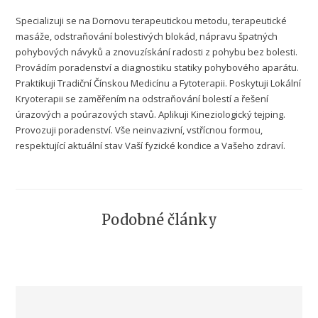
Specializuji se na Dornovu terapeutickou metodu, terapeutické
masáže, odstraňování bolestivých blokád, nápravu špatných
pohybových návyků a znovuzískání radosti z pohybu bez bolesti.
Provádím poradenství a diagnostiku statiky pohybového aparátu.
Praktikuji Tradiční Čínskou Medicínu a Fytoterapii. Poskytuji Lokální
Kryoterapii se zaměřením na odstraňování bolestí a řešení
úrazových a poúrazových stavů. Aplikuji Kineziologický tejping.
Provozuji poradenství. Vše neinvazivní, vstřícnou formou,
respektující aktuální stav Vaší fyzické kondice a Vašeho zdraví.
Podobné články