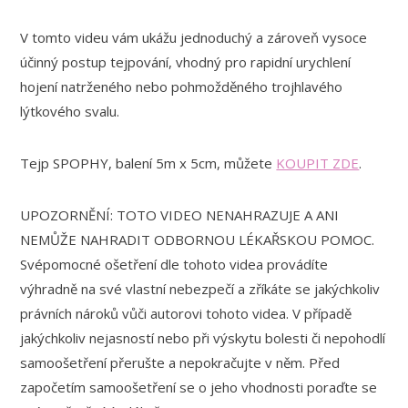
V tomto videu vám ukážu jednoduchý a zároveň vysoce
účinný postup tejpování, vhodný pro rapidní urychlení
hojení natrženého nebo pohmožděného trojhlavého
lýtkového svalu.
Tejp SPOPHY, balení 5m x 5cm, můžete
KOUPIT ZDE
.
UPOZORNĚNÍ: TOTO VIDEO NENAHRAZUJE A ANI
NEMŮŽE NAHRADIT ODBORNOU LÉKAŘSKOU POMOC.
Svépomocné ošetření dle tohoto videa provádíte
výhradně na své vlastní nebezpečí a zříkáte se jakýchkoliv
právních nároků vůči autorovi tohoto videa. V případě
jakýchkoliv nejasností nebo při výskytu bolesti či nepohodlí
samoošetření přerušte a nepokračujte v něm. Před
započetím samoošetření se o jeho vhodnosti poraďte se