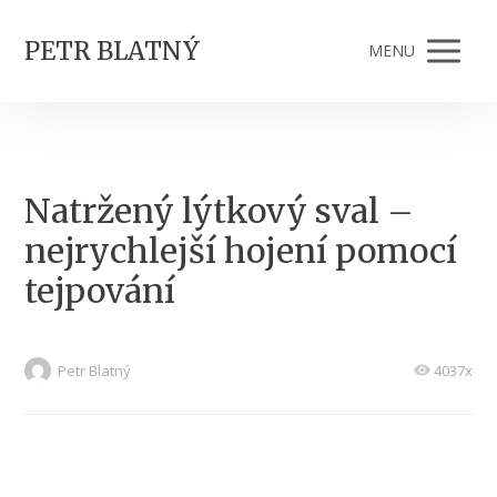
PETR BLATNÝ
MENU
Natržený lýtkový sval –
nejrychlejší hojení pomocí
tejpování
Petr Blatný
4037x