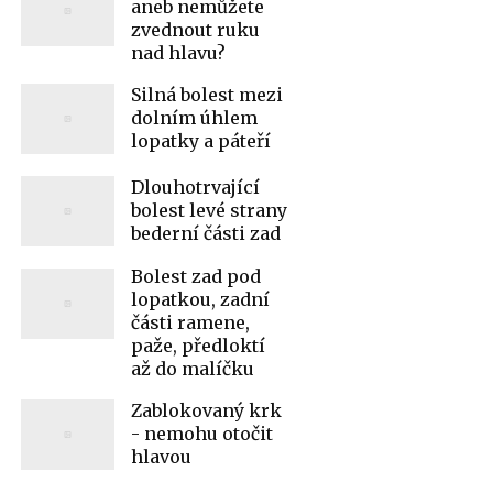
aneb nemůžete
zvednout ruku
nad hlavu?
Silná bolest mezi
dolním úhlem
lopatky a páteří
Dlouhotrvající
bolest levé strany
bederní části zad
Bolest zad pod
lopatkou, zadní
části ramene,
paže, předloktí
až do malíčku
Zablokovaný krk
- nemohu otočit
hlavou