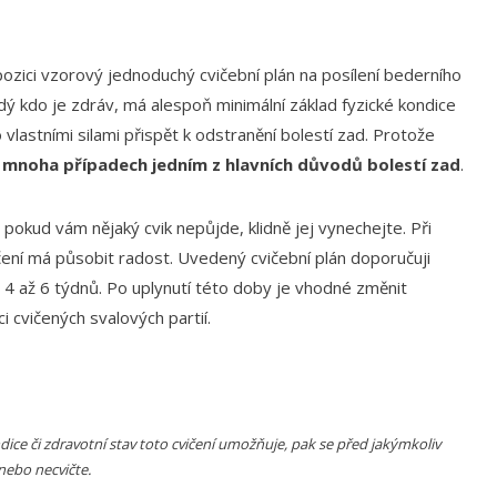
pozici vzorový jednoduchý cvičební plán na posílení bederního
aždý kdo je zdráv, má alespoň minimální základ fyzické kondice
 vlastními silami přispět k odstranění bolestí zad. Protože
 v mnoha případech jedním z hlavních důvodů bolestí zad
.
, pokud vám nějaký cvik nepůjde, klidně jej vynechejte. Při
ičení má působit radost. Uvedený cvičební plán doporučuji
u 4 až 6 týdnů. Po uplynutí této doby je vhodné změnit
i cvičených svalových partií.
ce či zdravotní stav toto cvičení umožňuje, pak se před jakýmkoliv
nebo necvičte.