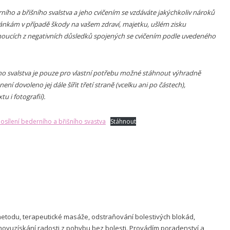
ního a břišního svalstva a jeho cvičením se vzdáváte jakýchkoliv nároků
ránkám v případě škody na vašem zdraví, majetku, ušlém zisku
oucích z negativních důsledků spojených se cvičením podle uvedeného
ího svalstva je pouze pro vlastní potřebu možné stáhnout výhradně
ní dovoleno jej dále šířit třetí straně (vcelku ani po částech),
u i fotografií).
osílení bederního a břišního svastva
Stáhnout
metodu, terapeutické masáže, odstraňování bolestivých blokád,
vuzískání radosti z pohybu bez bolesti. Provádím poradenství a