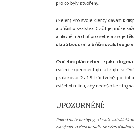
pro co byly stvořeny.
(Nejen) Pro svoje klienty dávám k dis
a břišního svalstva. Cvičit jej může k
a hlavně má chuť pro sebe a svoje tělo
slabé bederní a břišní svalstvo je
Cvičební plán neberte jako dogma
cvičení experimentujte a hrajte si. Cv
praktikovat 2 až 3 krát týdně, po dob
cvičební rutinu, aby nedošlo ke stagnac
UPOZORNĚNÍ:
Pokud máte pochyby, zda vaše aktuální kondi
zahájením cvičení poraďte se svým lékařem 