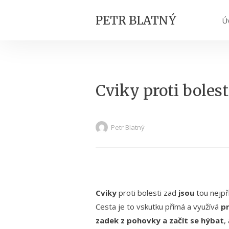
PETR BLATNÝ
Ú
Cviky proti bolest
Petr Blatný
Cviky
proti bolesti zad
jsou
tou nejpř
Cesta je to vskutku přímá a využívá
pr
zadek z pohovky a začít se hýbat
,