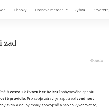
vod
Ebooky
Dornova metoda
Výživa
Kryotera
i zad
2880x
ímější
cestou k životu bez bolestí
pohybového aparátu.
osté pravidlo
: Pro svoje zdraví je zapotřebí
zvednout
 aby svaly a klouby mohly spokojeně a naplno vykonávat to,