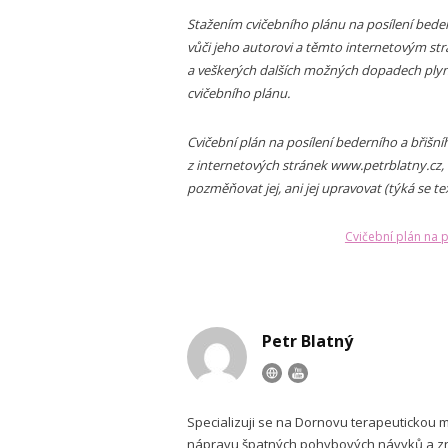
Stažením cvičebního plánu na posílení beder
vůči jeho autorovi a těmto internetovým st
a veškerých dalších možných dopadech plyn
cvičebního plánu.
Cvičební plán na posílení bederního a břišn
z internetových stránek www.petrblatny.cz, ne
pozměňovat jej, ani jej upravovat (týká se text
Cvičební plán na p
Petr Blatný
Specializuji se na Dornovu terapeutickou 
nápravu špatných pohybových návyků a zno