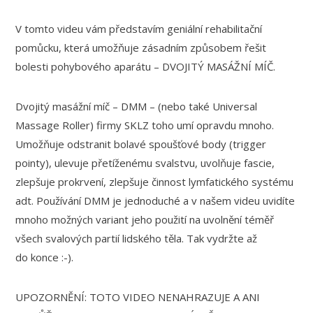
V tomto videu vám představím geniální rehabilitační
pomůcku, která umožňuje zásadním způsobem řešit
bolesti pohybového aparátu – DVOJITÝ MASÁŽNÍ MÍČ.
Dvojitý masážní míč – DMM – (nebo také Universal
Massage Roller) firmy SKLZ toho umí opravdu mnoho.
Umožňuje odstranit bolavé spoušťové body (trigger
pointy), ulevuje přetíženému svalstvu, uvolňuje fascie,
zlepšuje prokrvení, zlepšuje činnost lymfatického systému
adt. Používání DMM je jednoduché a v našem videu uvidíte
mnoho možných variant jeho použití na uvolnění téměř
všech svalových partií lidského těla. Tak vydržte až
do konce :-).
UPOZORNĚNÍ: TOTO VIDEO NENAHRAZUJE A ANI