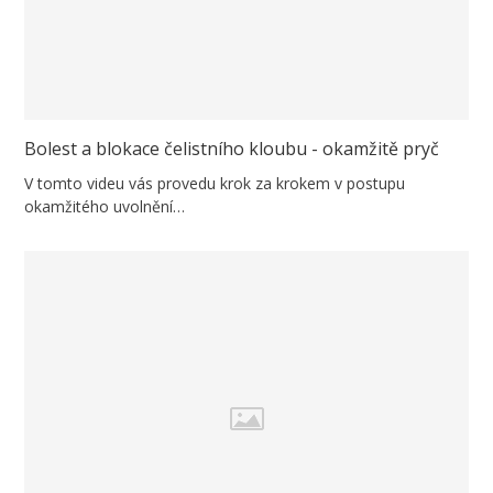
Bolest a blokace čelistního kloubu - okamžitě pryč
V tomto videu vás provedu krok za krokem v postupu
okamžitého uvolnění…