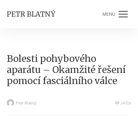
PETR BLATNÝ
MENU
Bolesti pohybového
aparátu – Okamžité řešení
pomocí fasciálního válce
Petr Blatný
2472x