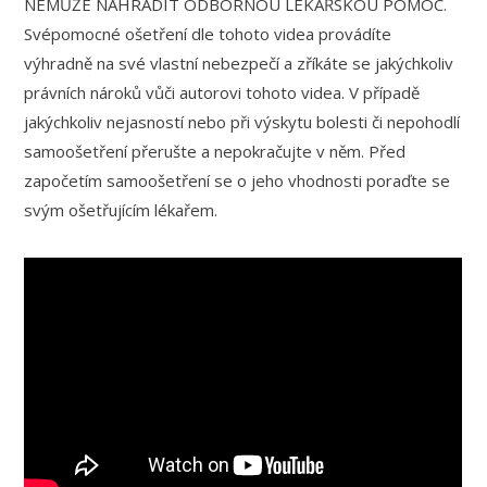
NEMŮŽE NAHRADIT ODBORNOU LÉKAŘSKOU POMOC.
Svépomocné ošetření dle tohoto videa provádíte
výhradně na své vlastní nebezpečí a zříkáte se jakýchkoliv
právních nároků vůči autorovi tohoto videa. V případě
jakýchkoliv nejasností nebo při výskytu bolesti či nepohodlí
samoošetření přerušte a nepokračujte v něm. Před
započetím samoošetření se o jeho vhodnosti poraďte se
svým ošetřujícím lékařem.