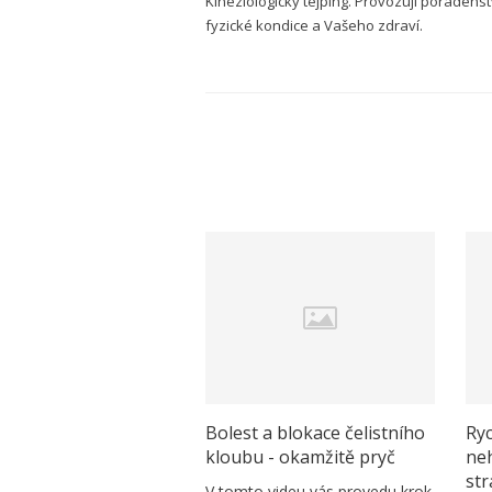
Kineziologický tejping. Provozuji poradenstv
fyzické kondice a Vašeho zdraví.
Bolest a blokace čelistního
Ryc
kloubu - okamžitě pryč
ne
st
V tomto videu vás provedu krok