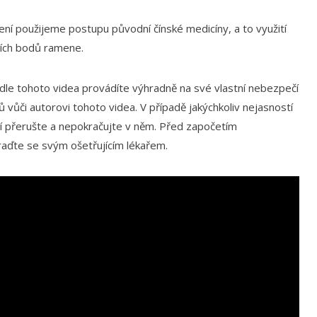
ení použijeme postupu původní čínské medicíny, a to využití
ních bodů ramene.
 tohoto videa provádíte výhradně na své vlastní nebezpečí
ů vůči autorovi tohoto videa. V případě jakýchkoliv nejasností
í přerušte a nepokračujte v něm. Před započetím
aďte se svým ošetřujícím lékařem.