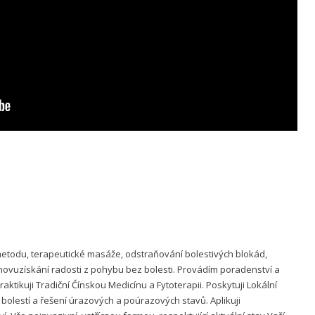
metodu, terapeutické masáže, odstraňování bolestivých blokád,
vuzískání radosti z pohybu bez bolesti. Provádím poradenství a
ktikuji Tradiční Čínskou Medicínu a Fytoterapii. Poskytuji Lokální
bolestí a řešení úrazových a poúrazových stavů. Aplikuji