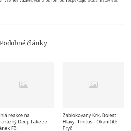
í. Vše neinvazivní, vstřícnou formou, respektující aktuální stav Vaší
Podobné články
hlá reakce na
Zablokovaný Krk, Bolest
horázný Deep Fake ze
Hlavy, Tinitus - Okamžitě
ránek FB
Pryč