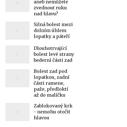
aneb nemůžete
zvednout ruku
nad hlavu?
Silná bolest mezi
dolním úhlem
lopatky a páteří
Dlouhotrvající
bolest levé strany
bederní části zad
Bolest zad pod
lopatkou, zadní
části ramene,
paže, předloktí
až do malíčku
Zablokovaný krk
- nemohu otočit
hlavou