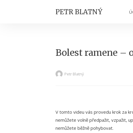
PETR BLATNÝ
Ú
Bolest ramene – o
Petr Blatný
V tomto videu vás provedu krok za k
nemůžete volně předpažit, vzpažit, up
nemůžete běžně pohybovat.