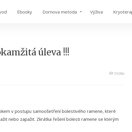
vod
Ebooky
Dornova metoda
Výživa
Kryotera
kamžitá úleva !!!
5508x
rokem v postupu samoošetření bolestivého ramene, které
ažit nebo zapažit. Zkrátka řešení bolesti ramene se kterým