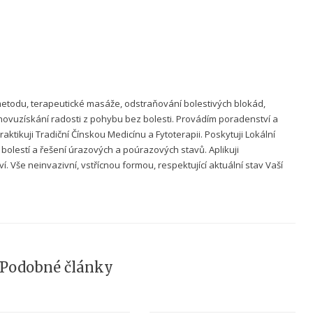
metodu, terapeutické masáže, odstraňování bolestivých blokád,
vuzískání radosti z pohybu bez bolesti. Provádím poradenství a
ktikuji Tradiční Čínskou Medicínu a Fytoterapii. Poskytuji Lokální
bolestí a řešení úrazových a poúrazových stavů. Aplikuji
í. Vše neinvazivní, vstřícnou formou, respektující aktuální stav Vaší
Podobné články