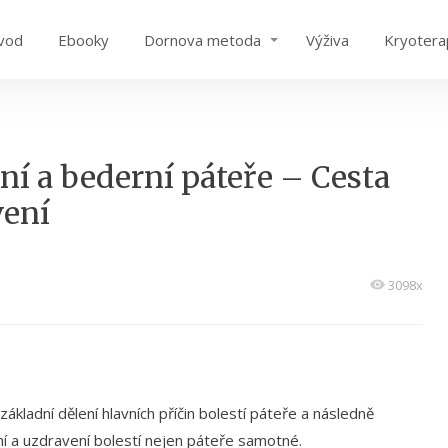
vod
Ebooky
Dornova metoda
Výživa
Kryotera
ní a bederní páteře – Cesta
vení
3098x
ákladní dělení hlavních příčin bolestí páteře a následně
í a uzdravení bolestí nejen páteře samotné.