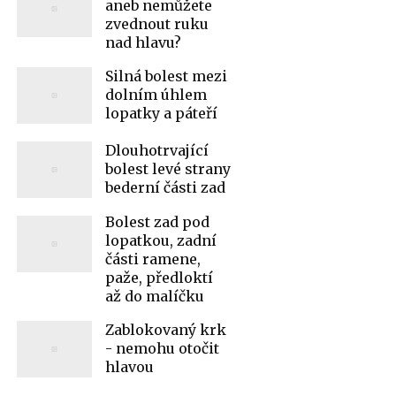
aneb nemůžete
zvednout ruku
nad hlavu?
Silná bolest mezi
dolním úhlem
lopatky a páteří
Dlouhotrvající
bolest levé strany
bederní části zad
Bolest zad pod
lopatkou, zadní
části ramene,
paže, předloktí
až do malíčku
Zablokovaný krk
- nemohu otočit
hlavou