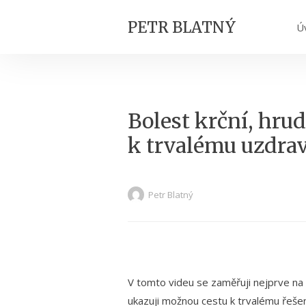
PETR BLATNÝ
Ú
Bolest krční, hrud
k trvalému uzdra
Petr Blatný
V tomto videu se zaměřuji nejprve na z
ukazuji možnou cestu k trvalému řešen