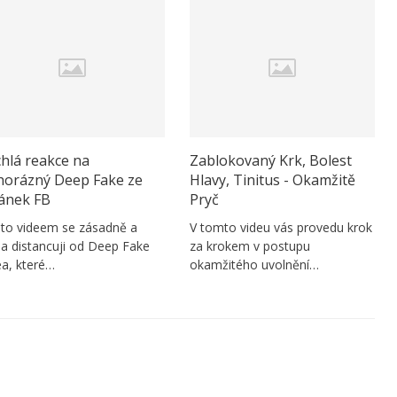
hlá reakce na
Zablokovaný Krk, Bolest
horázný Deep Fake ze
Hlavy, Tinitus - Okamžitě
ránek FB
Pryč
to videem se zásadně a
V tomto videu vás provedu krok
la distancuji od Deep Fake
za krokem v postupu
ea, které…
okamžitého uvolnění…