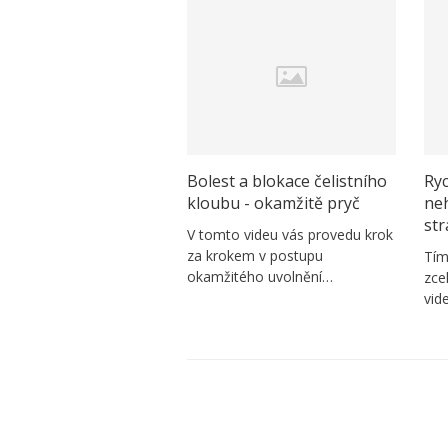
Bolest a blokace čelistního
Ryc
kloubu - okamžitě pryč
ne
st
V tomto videu vás provedu krok
za krokem v postupu
Tím
okamžitého uvolnění…
zce
vid